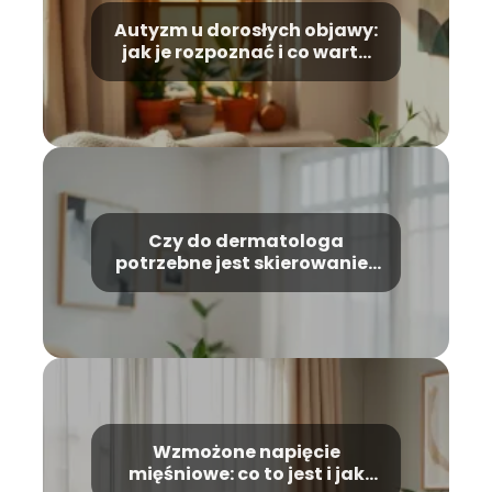
Autyzm u dorosłych objawy:
jak je rozpoznać i co warto
wiedzieć?
Czy do dermatologa
potrzebne jest skierowanie?
Odpowiadamy na pytania
Wzmożone napięcie
mięśniowe: co to jest i jak