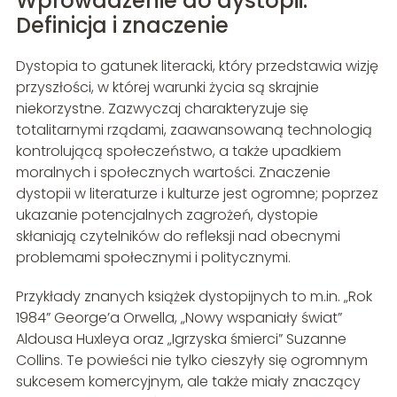
Wprowadzenie do dystopii:
Definicja i znaczenie
Dystopia to gatunek literacki, który przedstawia wizję
przyszłości, w której warunki życia są skrajnie
niekorzystne. Zazwyczaj charakteryzuje się
totalitarnymi rządami, zaawansowaną technologią
kontrolującą społeczeństwo, a także upadkiem
moralnych i społecznych wartości. Znaczenie
dystopii w literaturze i kulturze jest ogromne; poprzez
ukazanie potencjalnych zagrożeń, dystopie
skłaniają czytelników do refleksji nad obecnymi
problemami społecznymi i politycznymi.
Przykłady znanych książek dystopijnych to m.in. „Rok
1984” George’a Orwella, „Nowy wspaniały świat”
Aldousa Huxleya oraz „Igrzyska śmierci” Suzanne
Collins. Te powieści nie tylko cieszyły się ogromnym
sukcesem komercyjnym, ale także miały znaczący