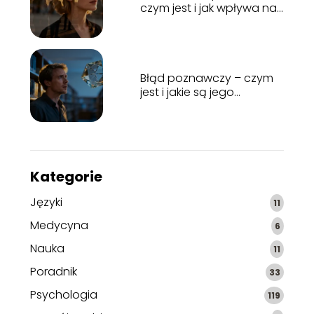
czym jest i jak wpływa na
nasze życie?
Błąd poznawczy – czym
jest i jakie są jego
rodzaje?
Kategorie
Języki
11
Medycyna
6
Nauka
11
Poradnik
33
Psychologia
119