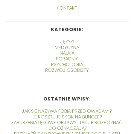
KONTAKT
KATEGORIE:
JĘZYKI
MEDYCYNA
NAUKA
PORADNIK
PSYCHOLOGIA
ROZWÓJ OSOBISTY
OSTATNIE WPISY:
JAK SIE NAZYWA FOBIA PRZED OWADAMI?
ILE KOSZTUJE SKOK NA BUNGEE?
ZABURZENIA LĘKOWE OBJAWY: JAK JE ROZPOZNAĆ
I CO OZNACZAJĄ?
PRZYJAŹŃ DAMSKO-MĘSKA Z MĘSKIEGO PUNKTU