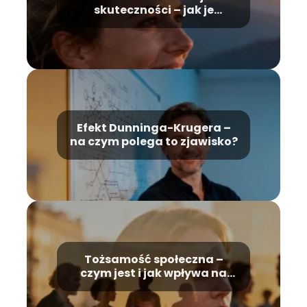
skuteczności – jak je
budować i wzmacniać?
Efekt Dunninga-Krugera –
na czym polega to zjawisko?
Tożsamość społeczna –
czym jest i jak wpływa na
nasze życie?