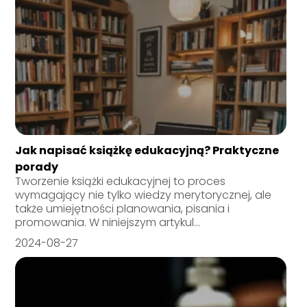
Jak napisać książkę edukacyjną? Praktyczne
porady
Tworzenie książki edukacyjnej to proces
wymagający nie tylko wiedzy merytorycznej, ale
także umiejętności planowania, pisania i
promowania. W niniejszym artykul...
2024-08-27