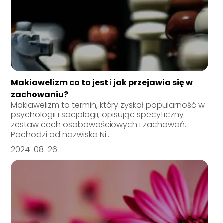
Makiawelizm co to jest i jak przejawia się w
zachowaniu?
Makiawelizm to termin, który zyskał popularność w
psychologii i socjologii, opisując specyficzny
zestaw cech osobowościowych i zachowań.
Pochodzi od nazwiska Ni...
2024-08-26